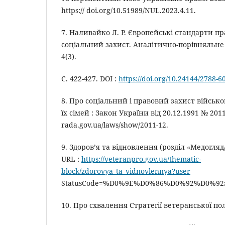
https:// doi.org/10.51989/NUL.2023.4.11.
7. Наливайко Л. Р. Європейські стандарти п
соціальний захист. Аналітично-порівняльне 
4(3).
С. 422-427. DOI :
https://doi.org/10.24144/2788-6
8. Про соціальний і правовий захист військ
їх сімей : Закон України від 20.12.1991 № 2011-X
rada.gov.ua/laws/show/2011-12.
9. Здоров’я та відновлення (розділ «Медогляд
URL :
https://veteranpro.gov.ua/thematic-
block/zdorovya_ta_vidnovlennya?user
StatusCode=%D0%9E%D0%86%D0%92%D0%92#m
10. Про схвалення Стратегії ветеранської по