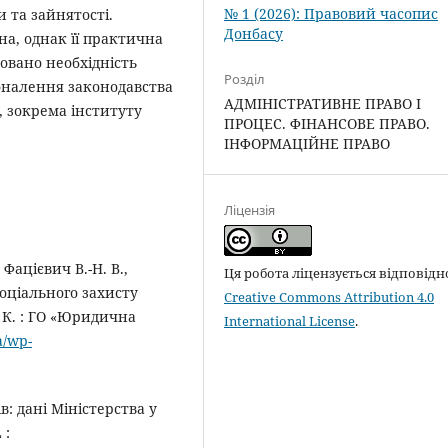
№ 1 (2026): Правовий часопис
и та зайнятості.
Донбасу
а, однак її практична
овано необхідність
Розділ
оналення законодавства
АДМІНІСТРАТИВНЕ ПРАВО І
, зокрема інституту
ПРОЦЕС. ФІНАНСОВЕ ПРАВО.
ІНФОРМАЦІЙНЕ ПРАВО
Ліцензія
 Фацієвич В.-Н. В.,
Ця робота ліцензується відповідн
соціального захисту
Creative Commons Attribution 4.0
 К. : ГО «Юридична
International License
.
a/wp-
в: дані Міністерства у
 :