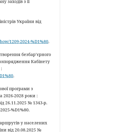
у заходів з її
ністрів України від
s/show/1209-2024-%D1%80
.
 створення безбар’єрного
 розпорядження Кабінету
:
-%D1%80
.
ової програми з
 2026-2028 роки :
д 26.11.2025 № 1343-р.
-2025-%D1%80.
маршрутів у населених
ни від 20.08.2025 №