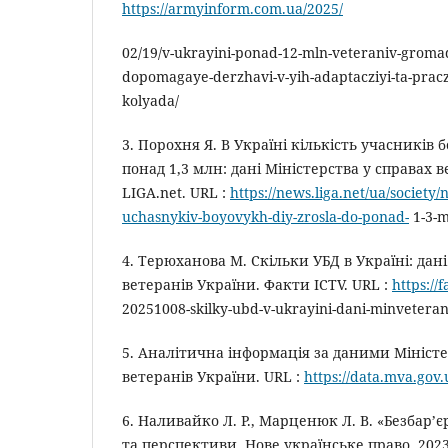
https://armyinform.com.ua/2025/
02/19/v-ukrayini-ponad-12-mln-veteraniv-gromad
dopomagaye-derzhavi-v-yih-adaptacziyi-ta-prac
kolyada/
3. Порохня Я. В Україні кількість учасників 
понад 1,3 млн: дані Міністерства у справах 
LIGA.net. URL :
https://news.liga.net/ua/society/n
uchasnykiv-boyovykh-diy-zrosla-do-ponad-
1-3-m
4. Терюханова М. Скільки УБД в Україні: дані
ветеранів України. Факти ICTV. URL :
https://
20251008-skilky-ubd-v-ukrayini-dani-minveteran
5. Аналітична інформація за даними Міністе
ветеранів України. URL :
https://data.mva.gov.
6. Наливайко Л. Р., Марценюк Л. В. «Безбар’
та перспективи. Нове українське право. 2023. 