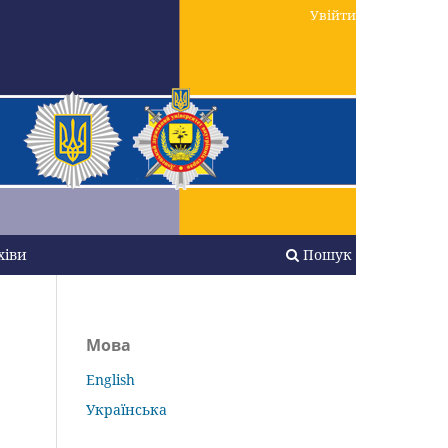
Увійти
хіви
Пошук
Мова
English
Українська