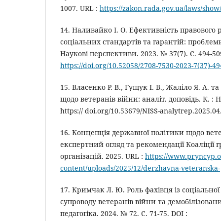
1007. URL :
https://zakon.rada.gov.ua/laws/sh
14. Наливайко І. О. Ефективність правового
соціальних стандартів та гарантій: проблем
Наукові перспективи. 2023. № 37(7). С. 494-509
https://doi.org/10.52058/2708-7530-2023-7(37)-4
15. Власенко Р. В., Гущук І. В., Жаліло Я. А. 
щодо ветеранів війни: аналіт. доповідь. К. : НІ
https:// doi.org/10.53679/NISS-analytrep.2025.04
16. Концепція державної політики щодо вете
експертний огляд та рекомендації Коаліції 
організацій. 2025. URL :
https://www.pryncyp.o
content/uploads/2025/12/derzhavna-veteranska-
17. Кримчак Л. Ю. Роль фахівця із соціальної
супроводу ветеранів війни та демобілізовани
педагогіка. 2024. № 72. С. 71-75. DOI :