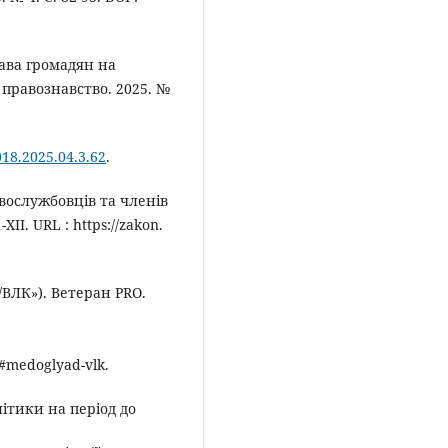
рава громадян на
правознавство. 2025. №
018.2025.04.3.62
.
овослужбовців та членів
II. URL : https://zakon.
/ВЛК»). Ветеран PRO.
edoglyad-vlk.
літики на період до