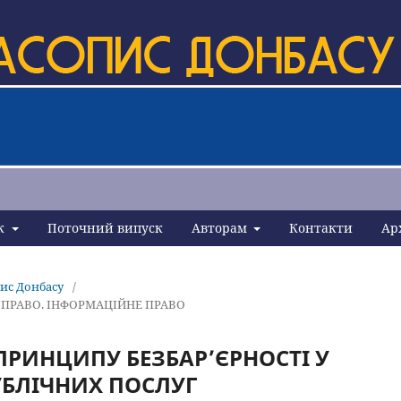
ик
Поточний випуск
Авторам
Контакти
Ар
пис Донбасу
/
Е ПРАВО. ІНФОРМАЦІЙНЕ ПРАВО
ПРИНЦИПУ БЕЗБАР’ЄРНОСТІ У
УБЛІЧНИХ ПОСЛУГ