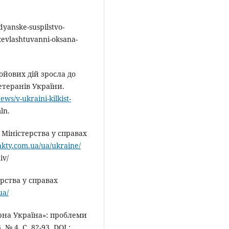
yanske-suspilstvo-
zevlashtuvanni-oksana-
бойових дій зросла до
ветеранів України.
ews/v-ukraini-kilkist-
ln.
 Міністерства у справах
fakty.com.ua/ua/ukraine/
iv/
рства у справах
ua/
єрна Україна»: проблеми
№ 4. С. 82-93. DOI :