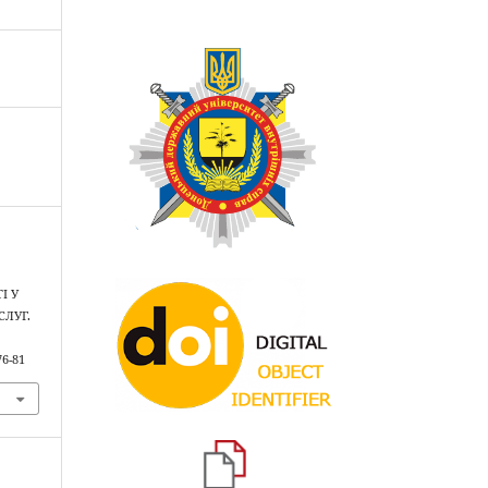
І У
СЛУГ.
76-81