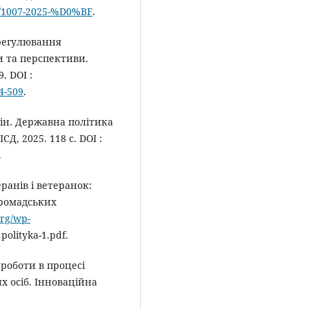
ow/1007-2025-%D0%BF
.
 регулювання
и та перспективи.
. DOI :
94-509
.
та ін. Державна політика
СД, 2025. 118 с. DOI :
.
ранів і ветеранок:
громадських
rg/wp-
polityka-1.pdf.
 роботи в процесі
х осіб. Інноваційна