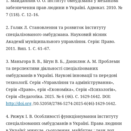
1. Майданник О. О. Інститут омбудсмана у механізмі
забезпечення прав людини в Україні. Адвокат. 2010. №
7 (118). С. 12–16.
2. Голяк Л. Становлення та розвиток інституту
спеціалізованого омбудсмана. Науковий вісник
Академії муніципального управління. Серія: Право.
2011. Вип. 1. С. 61–67.
3. Маньгора В. В., Бігун В. Б., Данилюк А. М. Проблеми
та перспективи діяльності спеціалізованих
омбудсманів в Україні. Наукові інновації та передові
технології. Серія «Управління та адміністрування»,
Серія «Право», ерія «Економіка», Серія «Психологія»,
Серія «Педагогіка. 2025. № 6 (46). C. 1629-1642. DOI:
http://doi.org
/10.52058/2786-5274-2025-6(46)-1629-1642.
4. Рижук І. В. Особливості функціонування інституту
спеціалізованих омбудсманів в Україні. Права людини
в Україні: минуле, сьогодення, майбутнє : тези доп.