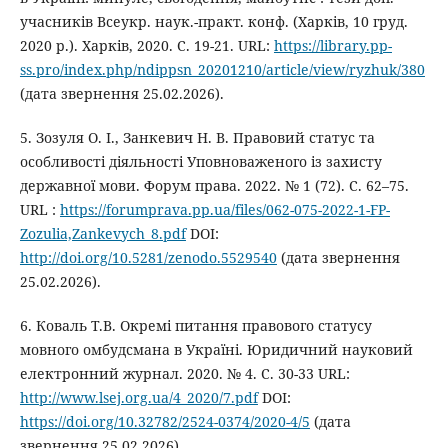
учасників Всеукр. наук.-практ. конф. (Харків, 10 груд.
2020 р.). Харків, 2020. C. 19-21. URL:
https://library.pp-
ss.pro/index.php/ndippsn_20201210/article/view/ryzhuk/380
(дата звернення 25.02.2026).
5. Зозуля О. І., Занкевич Н. В. Правовий статус та
особливості діяльності Уповноваженого із захисту
державної мови. Форум права. 2022. № 1 (72). С. 62–75.
URL :
https://forumprava.pp.ua/files/062-075-2022-1-FP-
Zozulia,Zankevych_8.pdf
DOI:
http://doi.org/10.5281/zenodo.5529540
(дата звернення
25.02.2026).
6. Коваль Т.В. Окремі питання правового статусу
мовного омбудсмана в Україні. Юридичний науковий
електронний журнал. 2020. № 4. С. 30-33 URL:
http://www.lsej.org.ua/4_2020/7.pdf
DOI:
https://doi.org/10.32782/2524-0374/2020-4/5
(дата
звернення 25.02.2026).