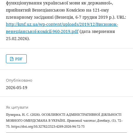
функціонування української мови як державної»,
прийнятий Венеціанською Комісією на 121-ому
пленарному засіданні (Венеція, 6-7 грудня 2019 р.). URL:
http://kmf.uz.ua/wp-content/uploads/2019/12/Висновок-
венеціанської-комісії-960-2019.pdf
(дата звернення
25.02.2026).
PDF
Опубліковано
2026-05-19
Як цитувати
Пузирна, Н. С. (2026). ОСОБЛИВОСТІ АДМІНІСТРАТИВНОЇ ДІЯЛЬНОСТІ
МОВНОГО ОМБУДСМАНА В УКРАЇНІ.
Правовий часопис Донбасу
, (1), 72–
75. https://doi.org/10.32782/2523-4269-2026-94-72-75