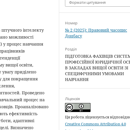
Формати цитування
Номер
№ 2 (2025): Правовий часопис
в штучного інтелекту
Донбасу
овано можливості
І) у процес навчання
Розділ
працівників
ПІДГОТОВКА ФАХІВЦІВ СИСТЕ
тенденції
ПРОФЕСІЙНОЇ ЮРИДИЧНОЇ ОС
у вищої освіти,
В ЗАКЛАДАХ ВИЩОЇ ОСВІТИ ЗІ
у увагу приділено
СПЕЦИФІЧНИМИ УМОВАМИ
ту для покращення
НАВЧАННЯ
слення,
нтностей. Проведено
Ліцензія
 навчальний процес на
уковців. Проаналізовано
ують ефективність
Ця робота ліцензується відповідн
тботи, адаптивні
Creative Commons Attribution 4.0
делі. Визначено