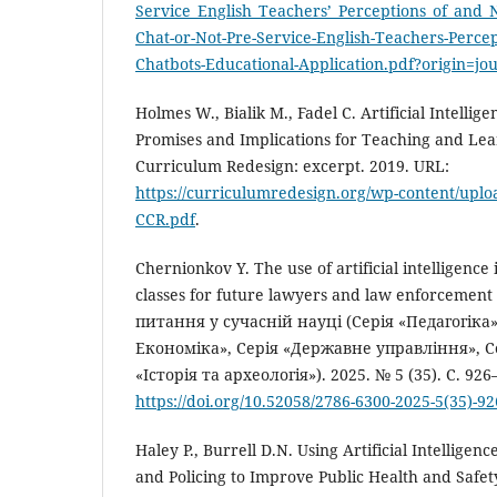
Service_English_Teachers’_Perceptions_of_and_
Chat-or-Not-Pre-Service-English-Teachers-Percep
Chatbots-Educational-Application.pdf?origin=jou
Holmes W., Bialik M., Fadel C. Artificial Intellig
Promises and Implications for Teaching and Lea
Curriculum Redesign: excerpt. 2019. URL:
https://curriculumredesign.org/wp-content/uplo
CCR.pdf
.
Chernionkov Y. The use of artificial intelligence
classes for future lawyers and law enforcement
питання у сучасній науці (Серія «Педагогіка»
Економіка», Серія «Державне управління», Се
«Історія та археологія»). 2025. № 5 (35). C. 926
https://doi.org/10.52058/2786-6300-2025-5(35)-9
Haley P., Burrell D.N. Using Artificial Intellige
and Policing to Improve Public Health and Safe