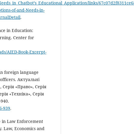
Needs_in_Chatbot’s_Educational_Application/links/67c07d2f8311ce
tions-of-and-Needs-in-
rnalDetail
.
ence in Education:
rning. Center for
ads/AIED-Book-Excerpt-
 in foreign language
 officers. Актуальні
, Серія «Право», Серія
рія «Техніка», Серія
–940.
26-939
.
nce in Law Enforcement
ty. Law, Economics and