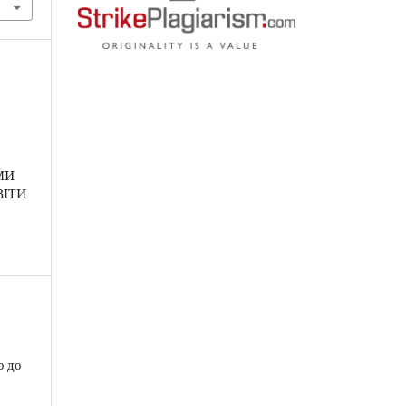
МИ
ВІТИ
о до