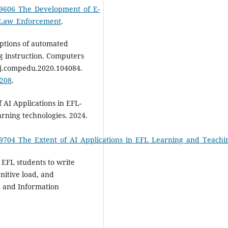
869606_The_Development_of_E-
r_Law_Enforcement
.
eptions of automated
g instruction. Computers
/j.compedu.2020.104084.
4208
.
AI Applications in EFL-
rning technologies. 2024.
89704_The_Extent_of_AI_Applications_in_EFL_Learning_and_Teachi
 EFL students to write
nitive load, and
on and Information