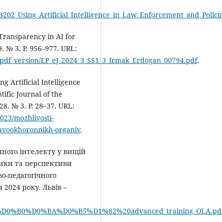
3202_Using_Artificial_Intelligence_in_Law_Enforcement_and_Polic
 Transparency in AI for
. № 3. Р. 956–977. URL:
/pdf_version/EP_eJ_2024_3_SS1_3_Irmak_Erdogan_00794.pdf
.
ng Artificial Intelligence
ific Journal of the
28. № 3. Р. 28–37. URL:
023/mozhlivosti-
ravookhoronnikh-organiv
.
ного інтелекту у вищій
изики та перспективи
во-педагогічного
 2024 року. Львів –
D0%9C%D0%B0%D0%BA%D0%B5%D1%82%20advanced_training_OLA.pd