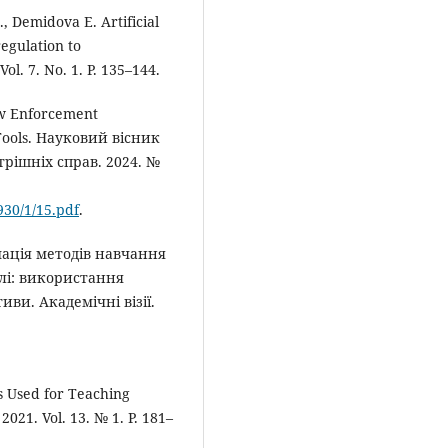
, Demidova E. Artificial
regulation to
ol. 7. No. 1. P. 135–144.
Law Enforcement
e Tools. Науковий вісник
рішніх справ. 2024. №
930/1/15.pdf
.
мація методів навчання
лі: використання
ви. Академічні візії.
s Used for Teaching
2021. Vol. 13. № 1. Р. 181–