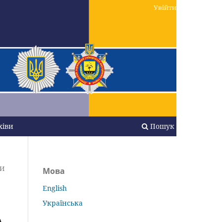
Увійти
хіви
Пошук
МИ
Мова
English
Українська