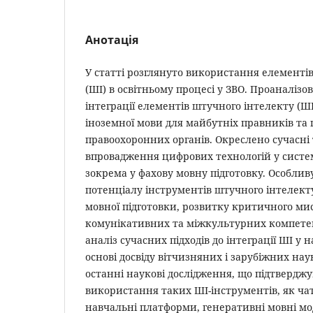
Анотація
У статті розглянуто використання елементі
(ШІ) в освітньому процесі у ЗВО. Проаналіз
інтеграції елементів штучного інтелекту (Ш
іноземної мови для майбутніх правників та 
правоохоронних органів. Окреслено сучасні 
впровадження цифрових технологій у систем
зокрема у фахову мовну підготовку. Особлив
потенціалу інструментів штучного інтелек
мовної підготовки, розвитку критичного ми
комунікативних та міжкультурних компете
аналіз сучасних підходів до інтеграції ШІ у
основі досвіду вітчизняних і зарубіжних на
останні наукові дослідження, що підтвердж
використання таких ШІ-інструментів, як ча
навчальні платформи, генеративні мовні мо