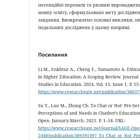
потенційні переваги та ризики впроваджен
мовну освіту, сформульовано мету дослідже
завдання. Виокремлено основні виклики, п
подальших досліджень у цьому напрямі.
Посилання
Li M., Enkhtur A., Cheng F., Yamamoto A. Ethica
in Higher Education: A Scoping Review. Journal o
Studies in Education. 2024. Vol. 13. Issue 1. Р. 5
https://www.researchgate.net/publication/3803
Su Y., Luo M., Zhong Ch. To Chat or Not: Pre-Ser
Perceptions of and Needs in Chatbot’s Educatio
Open. January-March. 2025. P. 1–18. URL:
https://www.researchgate.net/journal/SAGE-Ope
2440/publication/389391497_To_Chat_or_Not_Pre