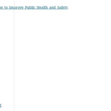
ing_to_Improve_Public_Health_and_Safety
.
f
.