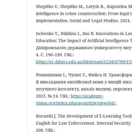
Shepitko V., Shepitko M., Latysh K., Kapustina M.
intelligence in crime counteraction: From legal 
implementation. Social and Legal Studios. 2024. V
Ischenko T., Nikitina I., Das B. Innovations in 
Education: The Impact of Artificial Intelligenc
Дніпровського державного університету внут
4. С. 190–199. URL:
https://er.dduvs.edu.ua/bitstream/123456789/15
Романишин І., Чухно Т., Фийса Н. Трансфор
й викладання англійської мови у вищій шко
штучного інтелекту, аналіз впливу, перспекти
2023. № 24. URL:
https://academy-
vision.org/index.php/av/article/view/645
.
Borszeki J. The Development of E-Learning Tool
English for Law Enforcement. Internal Security. 
200. URL: