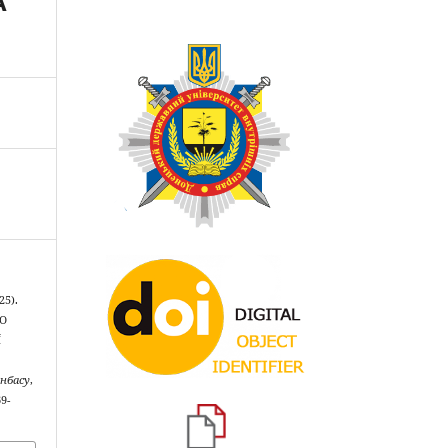
А
25).
О
Ї
нбасу
,
69-