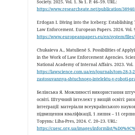
Society. 2025. Vol. 1. № 1. Р. 46–59. URL:
https://www.researchgate.net/publication/38940
Erdogan I. Diving into the Iceberg: Establishing
Law Enforcement. European Papers. 2024. Vol. 9
https://www.europeanpapers.eu/en/system/files
Chukaieva A., Matulienė S. Possibilities of Applyi
in the Work of Law Enforcement Agencies. Scient
National Academy of Internal Affairs. 2023. Vol. 
https://lawscience.com.ua/en/journals/tom-28-3-2
zastosuvannya-shtuchnogo-intelektu-v-roboti-p
Белінська Я. Можливості використання штуч
освіті. Штучний інтелект у вищій освіті: р
інтеграції: матеріали всеукраїнського науко
підвищення кваліфікації, 1 липня – 11 серпня
Торунь: Liha-Pres, 2024. С. 20–23. URL:
https://cuesc.org.ua/images/informlist/%