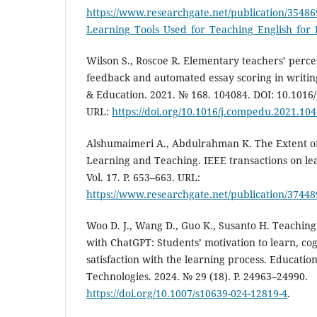
https://www.researchgate.net/publication/354
Learning_Tools_Used_for_Teaching_English_fo
Wilson S., Roscoe R. Elementary teachers’ perc
feedback and automated essay scoring in writin
& Education. 2021. № 168. 104084. DOI: 10.1016
URL:
https://doi.org/10.1016/j.compedu.2021.10
Alshumaimeri A., Abdulrahman K. The Extent of 
Learning and Teaching. IEEE transactions on lea
Vol. 17. P. 653–663. URL:
https://www.researchgate.net/publication/3744
Woo D. J., Wang D., Guo K., Susanto H. Teaching
with ChatGPT: Students’ motivation to learn, cog
satisfaction with the learning process. Educati
Technologies. 2024. № 29 (18). P. 24963–24990.
https://doi.org/10.1007/s10639-024-12819-4
.