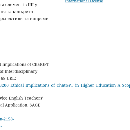
International License
.
ня елементів ШІ у
ння та конкретні
ерспективи та напрями
l Implications of ChatGPT
f Interdisciplinary
5–68 URL:
73200_Ethical_Implications_of_ChatGPT_in_Higher_Education_A_Sc
vice English Teachers’
nal Application. SAGE
n-2158-
-